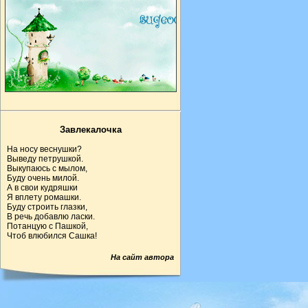
Завлекалочка
На носу веснушки?
Выведу петрушкой.
Выкупаюсь с мылом,
Буду очень милой.
А в свои кудряшки
Я вплету ромашки.
Буду строить глазки,
В речь добавлю ласки.
Потанцую с Пашкой,
Чтоб влюбился Сашка!
На сайт автора