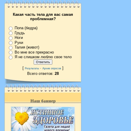
Какая часть тела для вас самая
проблемная?
Попа (бедра)
Грудь
Ноги
Руки
Талия (живот)
Во мне все прекрасно
Я не слишком люблю свое тело
[
·
]
Результаты
Архив опросов
Всего ответов:
28
Наш баннер