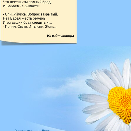
Что несешь ты полный бред,
И Бабаев не бывает!!!
- Спи. Уймись. Вопрос закрытый.
Нет Бабая – есть ремень
И уставший брат сердитый…
- Понял. Сплю. И ты спи, Жень…
На сайт автора
Регистрация
|
Вход