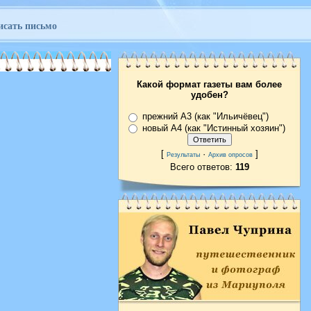
исать письмо
Какой формат газеты вам более
удобен?
прежний А3 (как "Ильичёвец")
новый А4 (как "Истинный хозяин")
[
·
]
Результаты
Архив опросов
Всего ответов:
119