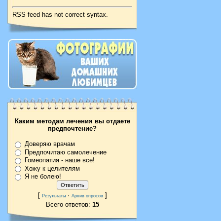
RSS feed has not correct syntax.
Каким методам лечения вы отдаете
предпочтение?
Доверяю врачам
Предпочитаю самолечение
Гомеопатия - наше все!
Хожу к целителям
Я не болею!
[
·
]
Результаты
Архив опросов
Всего ответов:
15