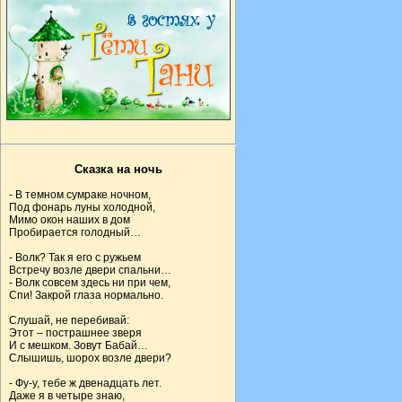
Сказка на ночь
- В темном сумраке ночном,
Под фонарь луны холодной,
Мимо окон наших в дом
Пробирается голодный…
- Волк? Так я его с ружьем
Встречу возле двери спальни…
- Волк совсем здесь ни при чем,
Спи! Закрой глаза нормально.
Слушай, не перебивай:
Этот – пострашнее зверя
И с мешком. Зовут Бабай…
Слышишь, шорох возле двери?
- Фу-у, тебе ж двенадцать лет.
Даже я в четыре знаю,