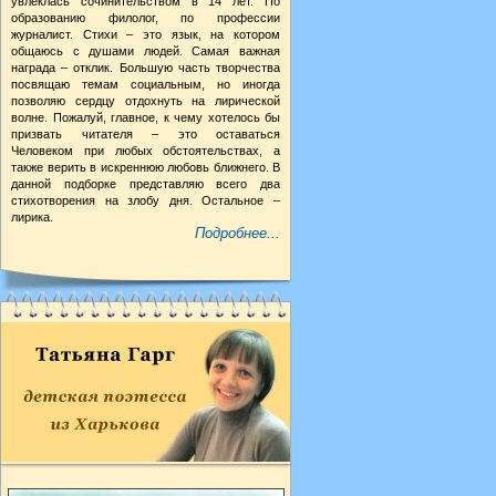
увлеклась сочинительством в 14 лет. По
образованию филолог, по профессии
журналист. Стихи – это язык, на котором
общаюсь с душами людей. Самая важная
награда – отклик. Большую часть творчества
посвящаю темам социальным, но иногда
позволяю сердцу отдохнуть на лирической
волне. Пожалуй, главное, к чему хотелось бы
призвать читателя – это оставаться
Человеком при любых обстоятельствах, а
также верить в искреннюю любовь ближнего. В
данной подборке представляю всего два
стихотворения на злобу дня. Остальное –
лирика.
Подробнее...