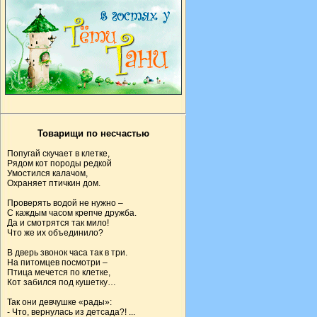
Товарищи по несчастью
Попугай скучает в клетке,
Рядом кот породы редкой
Умостился калачом,
Охраняет птичкин дом.
Проверять водой не нужно –
С каждым часом крепче дружба.
Да и смотрятся так мило!
Что же их объединило?
В дверь звонок часа так в три.
На питомцев посмотри –
Птица мечется по клетке,
Кот забился под кушетку…
Так они девчушке «рады»:
- Что, вернулась из детсада?! ...