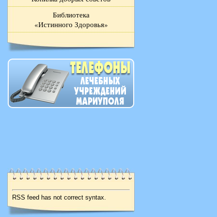
Библиотека
«Истинного Здоровья»
RSS feed has not correct syntax.