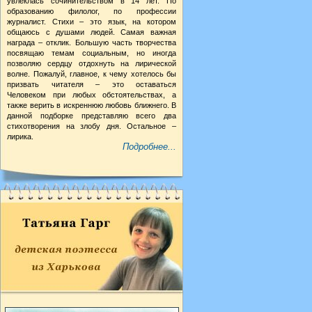
увлеклась сочинительством в 14 лет. По
образованию филолог, по профессии
журналист. Стихи – это язык, на котором
общаюсь с душами людей. Самая важная
награда – отклик. Большую часть творчества
посвящаю темам социальным, но иногда
позволяю сердцу отдохнуть на лирической
волне. Пожалуй, главное, к чему хотелось бы
призвать читателя – это оставаться
Человеком при любых обстоятельствах, а
также верить в искреннюю любовь ближнего. В
данной подборке представляю всего два
стихотворения на злобу дня. Остальное –
лирика.
Подробнее...