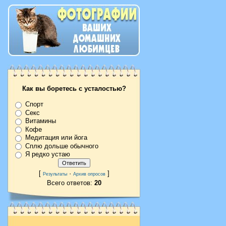
Как вы боретесь с усталостью?
Спорт
Секс
Витамины
Кофе
Медитация или йога
Сплю дольше обычного
Я редко устаю
[
·
]
Результаты
Архив опросов
Всего ответов:
20