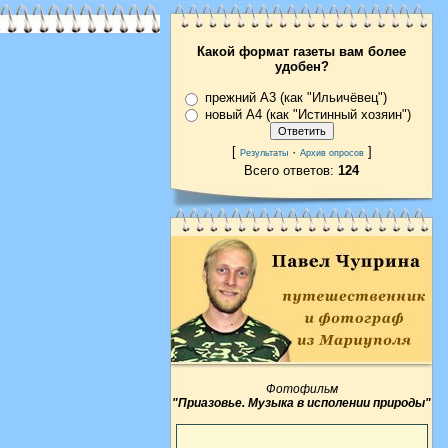
Какой формат газеты вам более
удобен?
прежний А3 (как "Ильичёвец")
новый А4 (как "Истинный хозяин")
[
·
]
Результаты
Архив опросов
Всего ответов:
124
Фотофильм
"Приазовье. Музыка в исполении природы"