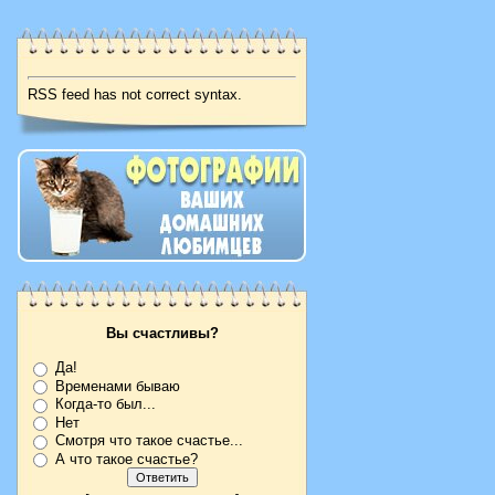
RSS feed has not correct syntax.
Вы счастливы?
Да!
Временами бываю
Когда-то был...
Нет
Смотря что такое счастье...
А что такое счастье?