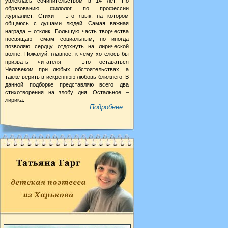
увлеклась сочинительством в 14 лет. По
образованию филолог, по профессии
журналист. Стихи – это язык, на котором
общаюсь с душами людей. Самая важная
награда – отклик. Большую часть творчества
посвящаю темам социальным, но иногда
позволяю сердцу отдохнуть на лирической
волне. Пожалуй, главное, к чему хотелось бы
призвать читателя – это оставаться
Человеком при любых обстоятельствах, а
также верить в искреннюю любовь ближнего. В
данной подборке представляю всего два
стихотворения на злобу дня. Остальное –
лирика.
Подробнее...