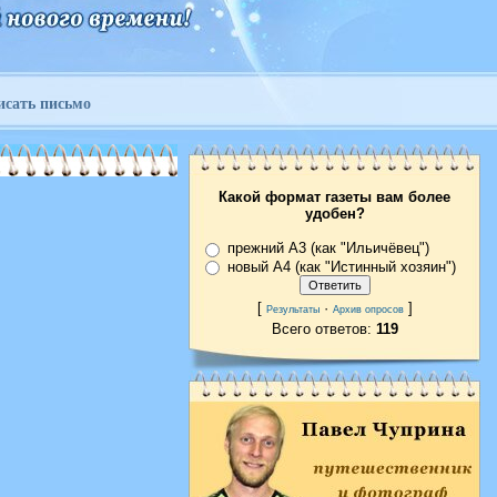
исать письмо
Какой формат газеты вам более
удобен?
прежний А3 (как "Ильичёвец")
новый А4 (как "Истинный хозяин")
[
·
]
Результаты
Архив опросов
Всего ответов:
119