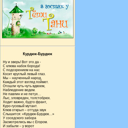
Курдюк-Бурдюк
Ну и зверь! Вот это да -
С клюва набок борода!
С подозрением на нас
Косит круглый левый глаз.
Мы – наученный народ,
Каждый этот взгляд поймет.
Отошли чуть-чуть вдвоем,
Наблюдение ведем.
Не павлин и не петух…
Лыс, зловреден, толстобрюх.
Ходит важно, будто франт,
Куро-гусевый мутант.
Клюв открыл – оттуда звук
Слышится: «Курдюк-Бурдюк…»
У соседского забора
Засмотрелись мы с Егором.
И забыли – у ворот