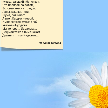
Кузька, злющий пёс, живет.
Что произошло потом,
Вспоминается с трудом.
Лапы, крылья, ноги…
Шума, лая много.
А итог: Курдюк – герой,
Им повержен Кузька злой!
Уважаем Бурдюка
Мы теперь… Издалека…
Дед мой тоже с ним знаком –
Дразнит птицу Индюком…
На сайт автора