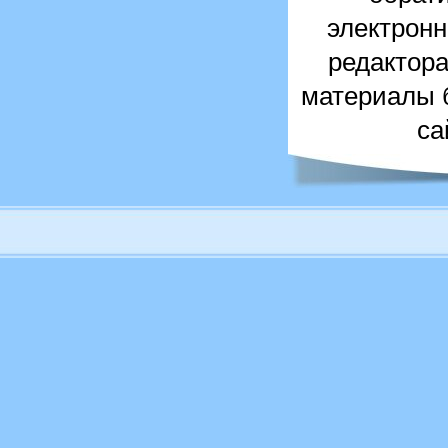
электронн
редактора
материалы б
са