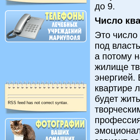
до 9.
Число кв
Это число
под власт
а потому 
жилище тв
энергией. 
квартире 
будет жит
RSS feed has not correct syntax.
творчески
профессия
эмоционал