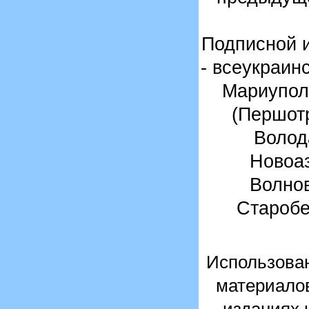
Подписной 
- всеукраин
Мариупол
(Першот
Волод
Новоаз
Волнов
Старобе
Использован
материалов