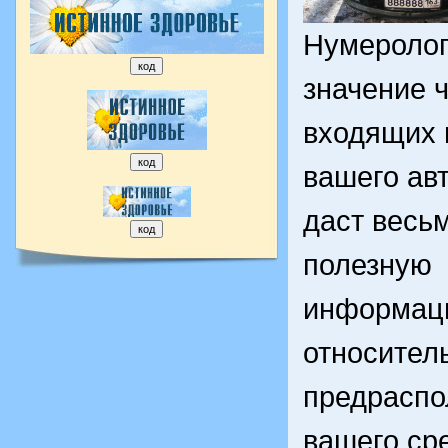
Нумеролог
значение ч
входящих 
вашего ав
даст весь
полезную
информац
относител
предраспо
вашего ср