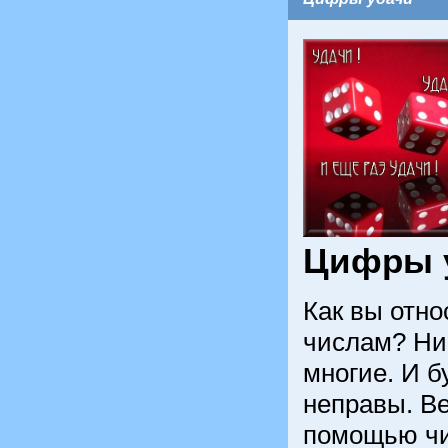
Цифры 
Как вы отно
числам? Ник
многие. И б
неправы. Ве
помощью ч