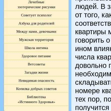
Лечебные
людей. В 
эзотерические рисунки
от того, к
Советует психолог
соответст
Азбука для родителей
квартиры 
Между нами, девочками
говорить о
Мужская территория
ином влия
Школа интима
числа ква
Здоровое питание
довольно 
Ветсоветы
Загадки жизни
необходи
Невидимая опасность
складыват
Копилка добрых советов
номере кв
Библиотека
тех пор, п
«Истинного Здоровья»
получится 