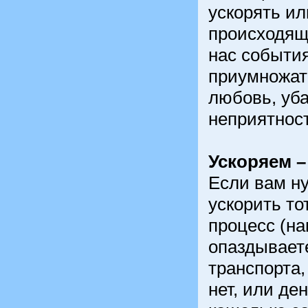
ускорять и
происходящ
нас события
приумножат
любовь, уб
неприятнос
Ускоряем –
Если вам н
ускорить то
процесс (н
опаздываете
транспорта,
нет, или ден