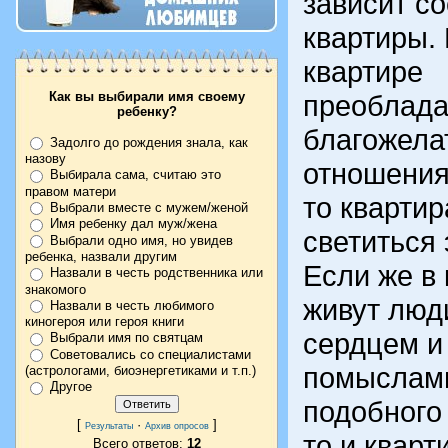
зависит с
квартиры. 
квартире
Как вы выбирали имя своему
преоблад
ребенку?
благожела
Задолго до рождения знала, как
назову
отношения
Выбирала сама, считаю это
правом матери
то квартир
Выбрали вместе с мужем/женой
Имя ребенку дал муж/жена
светиться 
Выбрали одно имя, но увидев
ребенка, назвали другим
Если же в 
Назвали в честь родственника или
знакомого
живут люд
Назвали в честь любимого
киногероя или героя книги
сердцем и
Выбрали имя по святцам
Советовались со специалистами
помыслам
(астрологами, биоэнергетиками и т.п.)
Другое
подобного
[
·
]
Результаты
Архив опросов
то и кварт
Всего ответов:
12