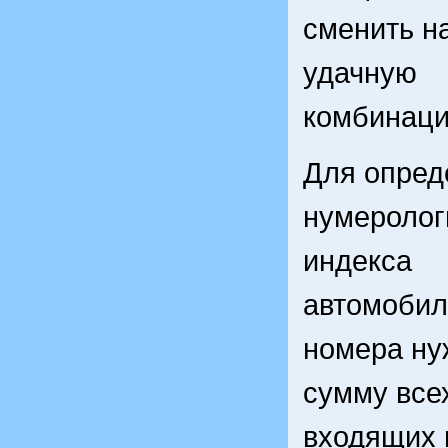
сменить н
удачную
комбинац
Для опред
нумеролог
индекса
автомобил
номера ну
сумму все
входящих в