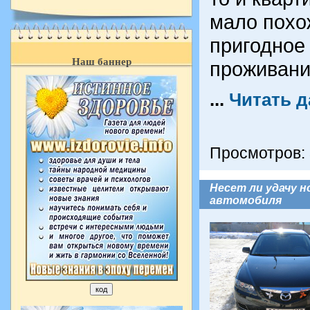
мало похо
пригодное
Наш баннер
проживани
...
Читать д
Просмотров:
Несет ли удачу 
автомобиля