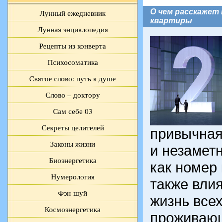
О чем расскажет
Лунный ежедневник
квартиры
Лунная энциклопедия
Рецепты из конверта
Психосоматика
Святое слово: путь к душе
Слово – доктору
Сам себе 03
Секреты целителей
привычная
Законы жизни
и незамет
Биоэнергетика
как номер
Нумерология
также влия
Фэн-шуй
жизнь все
Космоэнергетика
проживающ