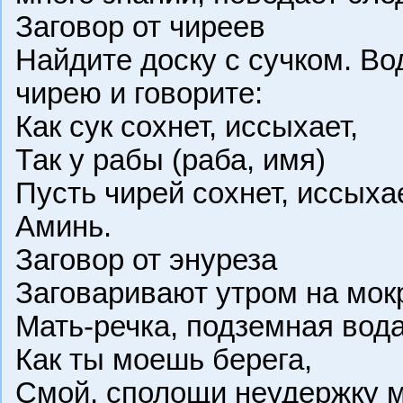
Заговор от чиреев
Найдите доску с сучком. Вод
чирею и говорите:
Как сук сохнет, иссыхает,
Так у рабы (раба, имя)
Пусть чирей сохнет, иссыхае
Аминь.
Заговор от энуреза
Заговаривают утром на мок
Мать-речка, подземная вода
Как ты моешь берега,
Смой, сполощи неудержку 