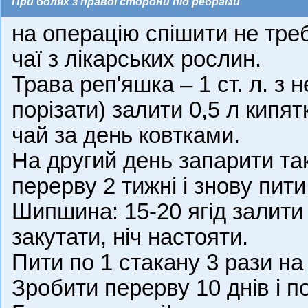
При болях з правої сторони під ребрами
на операцію спішити не треб
чаї з лікарських рослин.
Трава реп'яшка – 1 ст. л. з
порізати) залити 0,5 л кипят
чай за день ковтками.
На другий день запарити так
перерву 2 тижні і знову пити
Шипшина: 15-20 ягід залити 1
закутати, ніч настояти.
Пити по 1 стакану 3 рази на 
Зробити перерву 10 днів і п