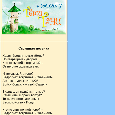
Страшная песенка
Ходит-бродит ночью тёмной
По квартирам и дворам
Кто-то жуткий и огромный...
От него не скрыться вам.
И трусливый, и герой
Вздрогнет, вскрикнет: «Ой-ёй-ёй!»
А в ответ услышит: «АХ!
Бойся-бойся, я – твой Страх!»
Видишь, он крадётся тенью?
Слышишь, шорохи вокруг?
То живут в его владеньях
Беспокойство и Испуг!
Кто не спит ночной порой –
Вздрогнет, вскрикнет: «Ой-ёй-ёй!»