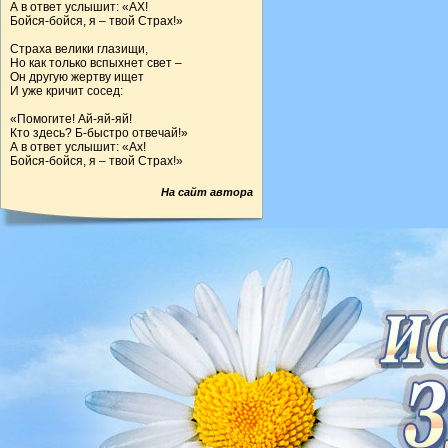
А в ответ услышит: «АХ!
Бойся-бойся, я – твой Страх!»
Страха велики глазищи,
Но как только вспыхнет свет –
Он другую жертву ищет
И уже кричит сосед:
«Помогите! Ай-яй-яй!
Кто здесь? Б-быстро отвечай!»
А в ответ услышит: «Ах!
Бойся-бойся, я – твой Страх!»
На сайт автора