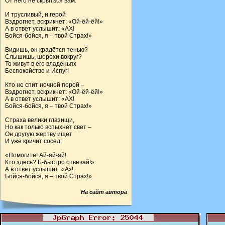
От него не скрыться вам.
И трусливый, и герой
Вздрогнет, вскрикнет: «Ой-ёй-ёй!»
А в ответ услышит: «АХ!
Бойся-бойся, я – твой Страх!»
Видишь, он крадётся тенью?
Слышишь, шорохи вокруг?
То живут в его владеньях
Беспокойство и Испуг!
Кто не спит ночной порой –
Вздрогнет, вскрикнет: «Ой-ёй-ёй!»
А в ответ услышит: «АХ!
Бойся-бойся, я – твой Страх!»
Страха велики глазищи,
Но как только вспыхнет свет –
Он другую жертву ищет
И уже кричит сосед:
«Помогите! Ай-яй-яй!
Кто здесь? Б-быстро отвечай!»
А в ответ услышит: «Ах!
Бойся-бойся, я – твой Страх!»
На сайт автора